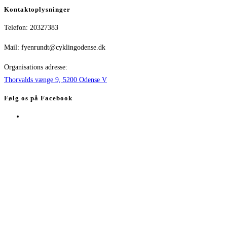
Kontaktoplysninger
Telefon: 20327383
Mail: fyenrundt@cyklingodense.dk
Organisations adresse:
Thorvalds vænge 9, 5200 Odense V
Følg os på Facebook
Opens
in
a
new
tab