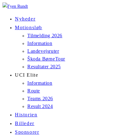
Skip
to
Nyheder
content
Motionsløb
Tilmelding 2026
Information
Landevejsruter
Škoda BørneTour
Resultater 2025
UCI Elite
Information
Route
Teams 2026
Result 2024
Historien
Billeder
Sponsorer