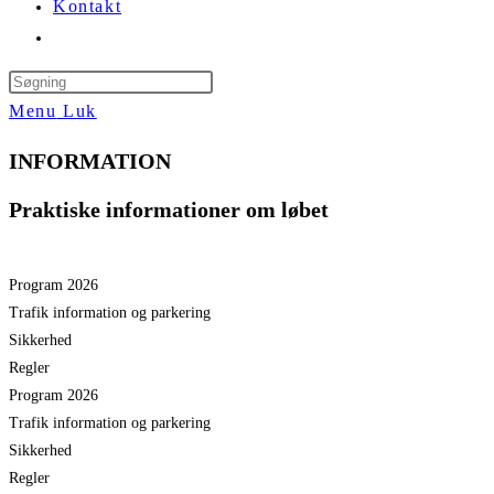
Kontakt
Toggle
website
Press
search
Escape
Menu
Luk
to
INFORMATION
close
the
Praktiske informationer om løbet
search
panel.
Program 2026
Trafik information og parkering
Sikkerhed
Regler
Program 2026
Trafik information og parkering
Sikkerhed
Regler