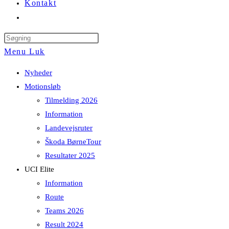
Kontakt
Toggle
website
Press
search
Escape
Menu
Luk
to
Nyheder
close
Motionsløb
the
Tilmelding 2026
search
Information
panel.
Landevejsruter
Škoda BørneTour
Resultater 2025
UCI Elite
Information
Route
Teams 2026
Result 2024