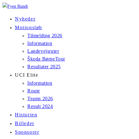
Skip
to
Nyheder
content
Motionsløb
Tilmelding 2026
Information
Landevejsruter
Škoda BørneTour
Resultater 2025
UCI Elite
Information
Route
Teams 2026
Result 2024
Historien
Billeder
Sponsorer