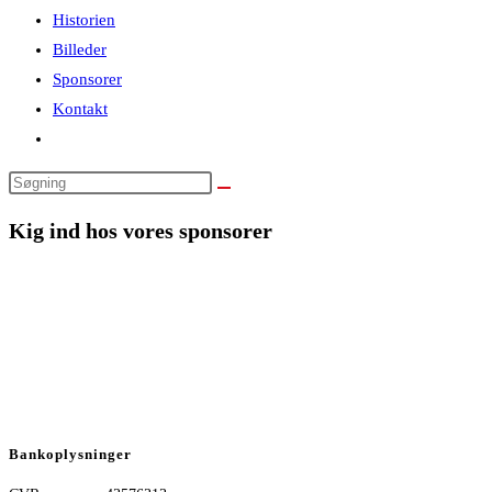
Historien
Billeder
Sponsorer
Kontakt
Toggle
website
Search
search
this
Kig ind hos vores sponsorer
website
Bankoplysninger